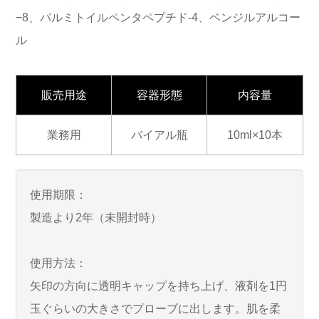
−8、パルミトイルペンタペプチド-4、ベンジルアルコー
ル
販売用途
容器形態
内容量
業務用
バイアル瓶
10ml×10本
使用期限：
製造より2年（未開封時）
使用方法：
矢印の方向に透明キャップを持ち上げ、液剤を1円
玉ぐらいの大きさでプローブに出します。肌を柔