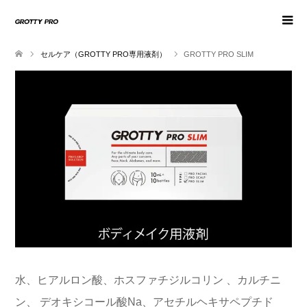
セルケア（GROTTY PRO専用液剤）
GROTTY PRO SLIM
水、ヒアルロン酸、ホスファチジルコリン 、カルチニ
ン、 デオキシコール酸Na、アセチルヘキサペプチド