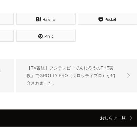
Hatena
Pocket
Pin it
【TV番組】フジテレビ「でんじろうのTHE実
ご
験」でGROTTY PRO（グロッティプロ）が紹
介されました。
お知らせ一覧